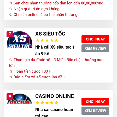
✩ Sân chơi nhận thưởng hấp dẫn lên đến 88,88,888vnd
✩ Nhận quà tri ân cực khủng
✩ Chỉ cần online là có thể nhận thưởng
XS SIÊU TỐC
7
CHƠI NGAY
Nhà cái XS siêu tốc 1
XEM REVIEW
ăn 99.6
✩ Tham gia dự đoán xổ số Miền Bắc nhận thưởng cực
lớn
✩ Hoàn tiền cược 100%
✩ Bảo hiểm xổ số cược lần đầu
CASINO ONLINE
8
CHƠI NGAY
Nhà cái casino hoàn
XEM REVIEW
trả cao