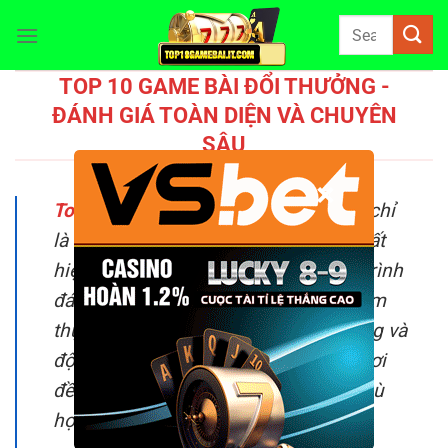
Chuyển
đến
nội
TOP 10 GAME BÀI ĐỔI THƯỞNG -
dung
ĐÁNH GIÁ TOÀN DIỆN VÀ CHUYÊN
SÂU
×
Top 10 Game Bài Đổi Thưởng
không chỉ
là danh sách những tựa game hot nhất
hiện nay, mà còn là kết quả của quá trình
đánh giá kỹ lưỡng dựa trên trải nghiệm
thực tế, mức độ uy tín, tỷ lệ đổi thưởng và
độ hấp dẫn của gameplay. Mỗi trò chơi
đều mang đến một màu sắc riêng, phù
hợp với từng đối tượng người chơi.