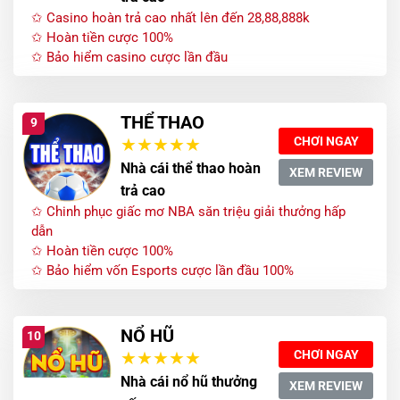
✩ Casino hoàn trả cao nhất lên đến 28,88,888k
✩ Hoàn tiền cược 100%
✩ Bảo hiểm casino cược lần đầu
THỂ THAO
9
CHƠI NGAY
Nhà cái thể thao hoàn
XEM REVIEW
trả cao
✩ Chinh phục giấc mơ NBA săn triệu giải thưởng hấp
dẫn
✩ Hoàn tiền cược 100%
✩ Bảo hiểm vốn Esports cược lần đầu 100%
NỔ HŨ
10
CHƠI NGAY
Nhà cái nổ hũ thưởng
XEM REVIEW