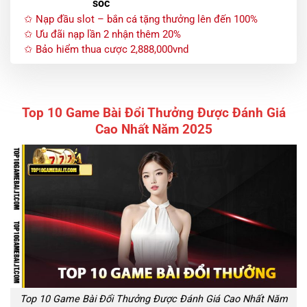
sốc
✩ Nạp đầu slot – bắn cá tặng thưởng lên đến 100%
✩ Ưu đãi nạp lần 2 nhận thêm 20%
✩ Bảo hiểm thua cược 2,888,000vnd
Top 10 Game Bài Đổi Thưởng Được Đánh Giá
Cao Nhất Năm 2025
Top 10 Game Bài Đổi Thưởng Được Đánh Giá Cao Nhất Năm