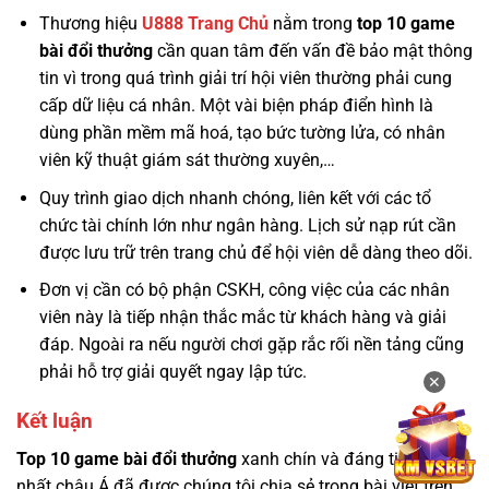
Thương hiệu
U888 Trang Chủ
nằm trong
top 10 game
bài đổi thưởng
cần quan tâm đến vấn đề bảo mật thông
tin vì trong quá trình giải trí hội viên thường phải cung
cấp dữ liệu cá nhân. Một vài biện pháp điển hình là
dùng phần mềm mã hoá, tạo bức tường lửa, có nhân
viên kỹ thuật giám sát thường xuyên,…
Quy trình giao dịch nhanh chóng, liên kết với các tổ
chức tài chính lớn như ngân hàng. Lịch sử nạp rút cần
được lưu trữ trên trang chủ để hội viên dễ dàng theo dõi.
Đơn vị cần có bộ phận CSKH, công việc của các nhân
viên này là tiếp nhận thắc mắc từ khách hàng và giải
đáp. Ngoài ra nếu người chơi gặp rắc rối nền tảng cũng
phải hỗ trợ giải quyết ngay lập tức.
✕
Kết luận
Top 10 game bài đổi thưởng
xanh chín và đáng tin tưởng
nhất châu Á đã được chúng tôi chia sẻ trong bài viết trên