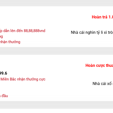
Hoàn trả 1
p dẫn lên đến 88,88,888vnd
Nhà cái nghìn tỷ lì xì t
ng
 nhận thưởng
Hoàn cược thu
99.6
 Miền Bắc nhận thưởng cực
Nhà cái xổ 
n đầu