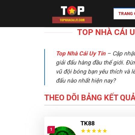
Chuyển
đến
TRANG 
nội
dung
TOP NHÀ CÁI U
Top Nhà Cái Uy Tín
– Cập nhật 
giải đấu hàng đầu thế giới. Đừn
vũ đội bóng bạn yêu thích và 
đấu nào nhất hiện nay?
THEO DÕI BẢNG KẾT QU
TK88
1