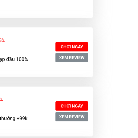
.5%
CHƠI NGAY
XEM REVIEW
nạp đầu 100%
3%
CHƠI NGAY
XEM REVIEW
 thưởng +99k