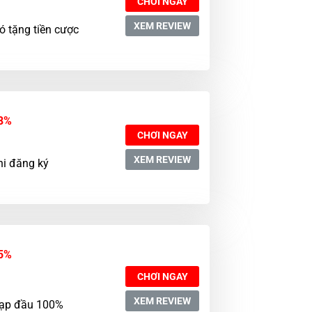
CHƠI NGAY
XEM REVIEW
ó tặng tiền cược
.8%
CHƠI NGAY
XEM REVIEW
hi đăng ký
.5%
CHƠI NGAY
XEM REVIEW
nạp đầu 100%