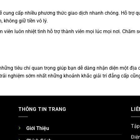
ẽ cung cấp nhiều phương thức giao dịch nhanh chóng. Hỗ trợ qu
, không giữ tiền vô lý.
viên luôn nhiệt tình hỗ trợ thành viên mọi lúc mọi nơi. Chăm s
những tiêu chí quan trọng giúp bạn dễ dàng nhận diện một địa c
rải nghiệm sớm nhất những khoảnh khắc giải trí đẳng cấp cũn
THÔNG TIN TRANG
LIÊ
Tập
Giới Thiệu
Điệ