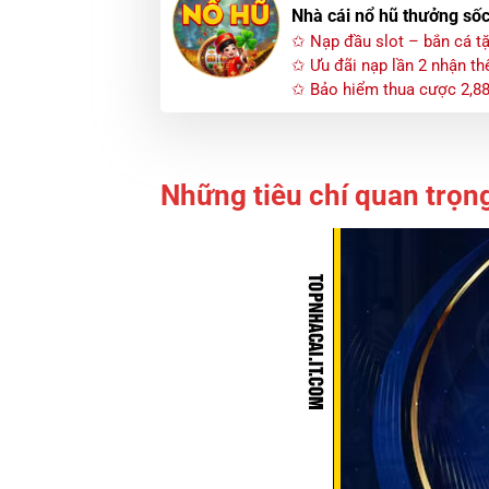
Nhà cái nổ hũ thưởng số
✩ Nạp đầu slot – bắn cá t
✩ Ưu đãi nạp lần 2 nhận t
✩ Bảo hiểm thua cược 2,8
Những tiêu chí quan trọng