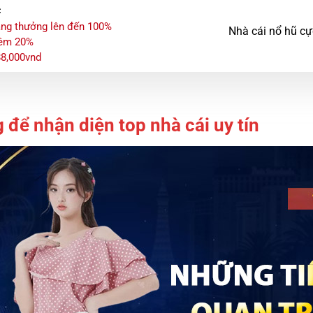
c
ặng thưởng lên đến 100%
Nhà cái nổ hũ c
hêm 20%
88,000vnd
 để nhận diện top nhà cái uy tín