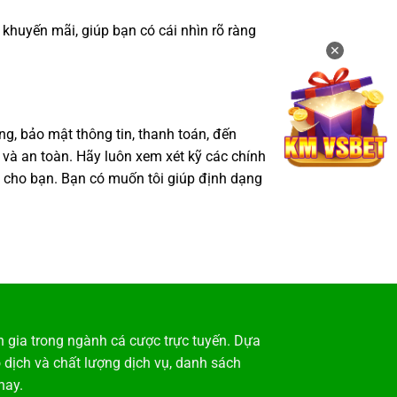
 khuyến mãi, giúp bạn có cái nhìn rõ ràng
✕
ng, bảo mật thông tin, thanh toán, đến
và an toàn. Hãy luôn xem xét kỹ các chính
ơn cho bạn. Bạn có muốn tôi giúp định dạng
 gia trong ngành cá cược trực tuyến. Dựa
o dịch và chất lượng dịch vụ, danh sách
nay.