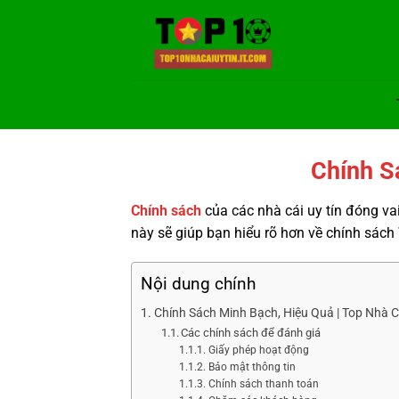
Chuyển
đến
nội
dung
Chính S
Chính sách
của các nhà cái uy tín đóng vai
này sẽ giúp bạn hiểu rõ hơn về chính sách
Nội dung chính
Chính Sách Minh Bạch, Hiệu Quả | Top Nhà C
Các chính sách để đánh giá
Giấy phép hoạt động
Bảo mật thông tin
Chính sách thanh toán