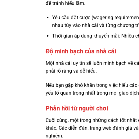
để tránh hiểu lầm.
Yêu cầu đặt cược (wagering requirements
nhau tùy vào nhà cái và từng chương tr
Thời gian áp dụng khuyến mãi: Nhiều ch
Độ minh bạch của nhà cái
Một nhà cái uy tín sẽ luôn minh bạch về c
phải rõ ràng và dễ hiểu.
Nếu bạn gặp khó khăn trong việc hiểu các
yếu tố quan trọng nhất trong mọi giao dịch
Phản hồi từ người chơi
Cuối cùng, một trong những cách tốt nhất
khác. Các diễn đàn, trang web đánh giá và
nghiệm.