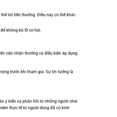
thể rút tiền thưởng. Điều này có thể khác
để không bỏ lỡ cơ hội.
đến việc nhận thưởng và điều kiện áp dụng
ọng trước khi tham gia. Sự tin tưởng là
ảo ý kiến và phản hồi từ những người chơi
hiệm thực tế từ người dùng đã có kinh