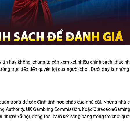
y tín hay không, chúng ta cần xem xét nhiều chính sách khác n
ởng trực tiếp đến quyền lợi của người chơi. Dưới đây là những
quan trọng để xác định tính hợp pháp của nhà cái. Những nhà cá
ng Authority, UK Gambling Commission, hoặc Curacao eGaming
ch nhiệm xã hội, đồng thời cam kết công bằng trong trò chơi qua