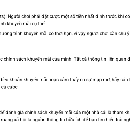
): Người chơi phải đặt cược một số tiền nhất định trước khi có 
ình khuyến mãi cụ thể.
ương trình khuyến mãi có thời hạn, vì vậy người chơi cần chú ý 
ác chính sách khuyến mãi của mình. Tất cả thông tin liên quan 
 điều khoản khuyến mãi hoặc cảm thấy có sự mập mờ, hãy cẩn tr
 cá cược.
 để đánh giá chính sách khuyến mãi của một nhà cái là tham kh
 mạng xã hội là nguồn thông tin hữu ích để bạn tìm hiểu trải ng