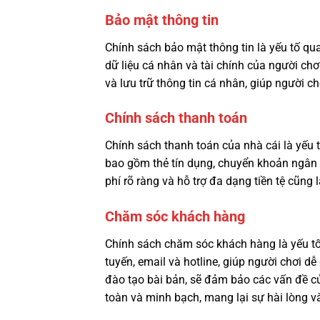
Bảo mật thông tin
Chính sách bảo mật thông tin là yếu tố q
dữ liệu cá nhân và tài chính của người ch
và lưu trữ thông tin cá nhân, giúp người c
Chính sách thanh toán
Chính sách thanh toán của nhà cái là yếu 
bao gồm thẻ tín dụng, chuyển khoản ngân h
phí rõ ràng và hỗ trợ đa dạng tiền tệ cũn
Chăm sóc khách hàng
Chính sách chăm sóc khách hàng là yếu tố 
tuyến, email và hotline, giúp người chơi d
đào tạo bài bản, sẽ đảm bảo các vấn đề c
toàn và minh bạch, mang lại sự hài lòng v