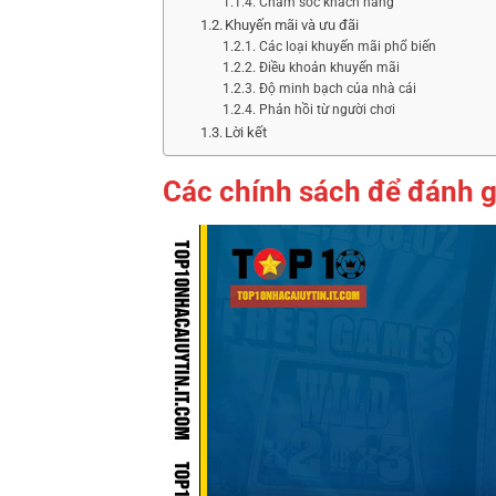
Chăm sóc khách hàng
Khuyến mãi và ưu đãi
Các loại khuyến mãi phổ biến
Điều khoản khuyến mãi
Độ minh bạch của nhà cái
Phản hồi từ người chơi
Lời kết
Các chính sách để đánh g